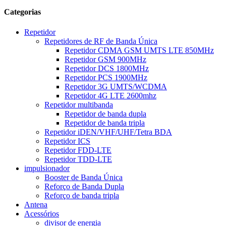
Categorias
Repetidor
Repetidores de RF de Banda Única
Repetidor CDMA GSM UMTS LTE 850MHz
Repetidor GSM 900MHz
Repetidor DCS 1800MHz
Repetidor PCS 1900MHz
Repetidor 3G UMTS/WCDMA
Repetidor 4G LTE 2600mhz
Repetidor multibanda
Repetidor de banda dupla
Repetidor de banda tripla
Repetidor iDEN/VHF/UHF/Tetra BDA
Repetidor ICS
Repetidor FDD-LTE
Repetidor TDD-LTE
impulsionador
Booster de Banda Única
Reforço de Banda Dupla
Reforço de banda tripla
Antena
Acessórios
divisor de energia