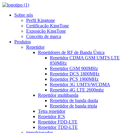
Sobre nós
Perfil Kingtone
Certificação KingTone
Exposição KingTone
Conceito de marca
Produtos
Repetidor
Repetidores de RF de Banda Única
Repetidor CDMA GSM UMTS LTE
850MHz
Repetidor GSM 900MHz
Repetidor DCS 1800MHz
Repetidor PCS 1900MHz
Repetidor 3G UMTS/WCDMA
Repetidor 4G LTE 2600mhz
Repetidor multibanda
Repetidor de banda dupla
Repetidor de banda tripla
Tetra repetidor
Repetidor ICS
Repetidor FDD-LTE
Repetidor TDD-LTE
impulsionador