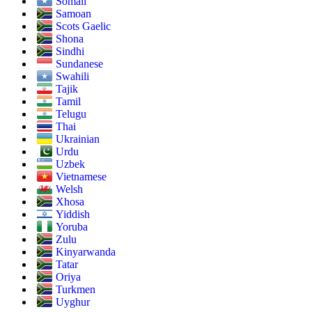
Somali
Samoan
Scots Gaelic
Shona
Sindhi
Sundanese
Swahili
Tajik
Tamil
Telugu
Thai
Ukrainian
Urdu
Uzbek
Vietnamese
Welsh
Xhosa
Yiddish
Yoruba
Zulu
Kinyarwanda
Tatar
Oriya
Turkmen
Uyghur